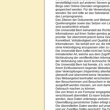
vervielfältigt noch auf anderen Servern 
Blogs oder Online-Diensten eingespeist 
gespeichert werden. Für die Verwendung
wenden Sie sich bitte an das Sekretariat
des Lernprogramms.
Das Zitieren der Dokumente und Webseit
Quellenangabe sowie das Setzen von Li
sind ausdrücklich erlaubt.
Die Universität Bern behandelt die Richti
Informationen auf ihren Seiten gemäss 
prioritär. Sie übernimmt jedoch keine Gewä
Korrektheit, Vollständigkeit und Qualität 
Informationen. Sie behält sich vor, die I
ohne Ankündigung anzupassen oder zu e
Die Universität Bern haftet nicht bei Sch
immaterieller Art, welche aus dem Zugrif
Nichtnutzung der veröffentlichten Inform
der Verbindung oder durch technische S
Die Universität Bern hat fremde, d.h. nich
ihrem Einflussbereich liegende Websites,
über Verknüpfungen (Hyperlinks) allenfal
überprüft und übernimmt keine Verantwort
Das Webangebot beinhaltet verschieden
den Besucherinnen und Besuchern in de
ausgefüllt werden müssen, um vom dam
Gebrauch machen zu können.
Die von Ihnen in ein Formular eingege
verschlüsselt übermittelt. Es kann trotz
werden, dass Daten unterwegs verloren 
Übermittlung persönlicher Daten erfolgt 
Die übermittelten Daten werden auf uns
und vor Zugriffen Dritter geschützt. Die