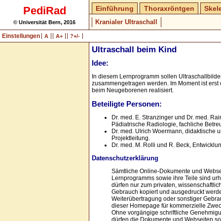
PediRad
Einführung
Thoraxröntgen
Skel
Kranialer Ultraschall
© Universität Bern, 2016
Einstellungen
A
A+
?+/-
Ultraschall beim Kind
Idee:
In diesem Lernprogramm sollen Ultraschallbilde
zusammengetragen werden. Im Moment ist erst d
beim Neugeborenen realisiert.
Beteiligte Personen:
Dr. med. E. Stranzinger und Dr. med. Rain
Pädiatrische Radiologie, fachliche Betre
Dr. med. Ulrich Woermann, didaktische 
Projektleitung.
Dr. med. M. Rolli und R. Beck, Entwickl
Datenschutzerklärung
Sämtliche Online-Dokumente und Webse
Lernprogramms sowie ihre Teile sind urh
dürfen nur zum privaten, wissenschaftli
Gebrauch kopiert und ausgedruckt werd
Weiterübertragung oder sonstiger Gebrau
dieser Homepage für kommerzielle Zweck
Ohne vorgängige schriftliche Genehmigu
dürfen die Dokumente und Webseiten sow